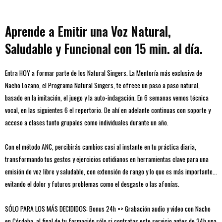
Aprende a Emitir una Voz Natural,
Saludable y Funcional con 15 min. al día.
Entra HOY a formar parte de los Natural Singers. La Mentoría más exclusiva de
Nacho Lozano, el Programa Natural Singers, te ofrece un paso a paso natural,
basado en la imitación, el juego y la auto-indagación. En 6 semanas vemos técnica
vocal, en las siguientes 6 el repertorio. De ahí en adelante continuas con soporte y
acceso a clases tanto grupales como individuales durante un año.
Con el método ANC, percibirás cambios casi al instante en tu práctica diaria,
transformando tus gestos y ejercicios cotidianos en herramientas clave para una
emisión de voz libre y saludable, con extensión de rango y lo que es más importante…
evitando el dolor y futuros problemas como el desgaste o las afonías.
SÓLO PARA LOS MÁS DECIDIDOS: Bonus 24h => Grabación audio y video con Nacho
en Córdoba. al final de tu formación sólo si contratas este servicio antes de 24h una