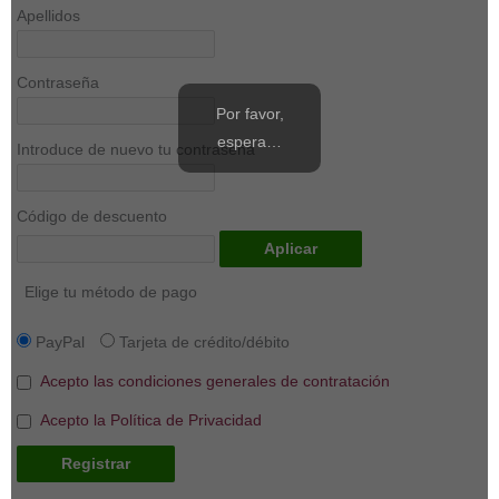
Apellidos
Contraseña
Por favor,
espera…
Introduce de nuevo tu contraseña
Código de descuento
Aplicar
Elige tu método de pago
PayPal
Tarjeta de crédito/débito
Acepto las condiciones generales de contratación
Acepto la Política de Privacidad