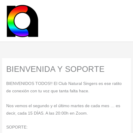
Ir
al
contenido
BIENVENIDA Y SOPORTE
BIENVENIDOS TODOS!! El Club Natural Singers es ese ratito
de conexión con tu voz que tanta falta hace.
Nos vemos el segundo y el último martes de cada mes … es
decir, cada 15 DÍAS. A las 20:00h en Zoom.
SOPORTE: