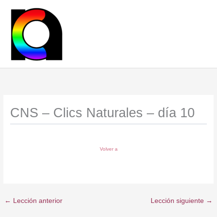
Ir
al
contenido
CNS – Clics Naturales – día 10
Volver a
←
Lección anterior
Lección siguiente
→