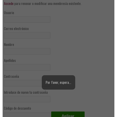
Accede
para renovar o modificar una membresía existente.
Usuario
Correo electrónico
Nombre
Apellidos
Contraseña
Por favor, espera…
Introduce de nuevo tu contraseña
Código de descuento
Aplicar